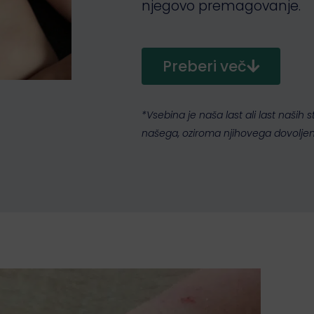
njegovo premagovanje.
Preberi več
*Vsebina je naša last ali last naših
našega, oziroma njihovega dovolje