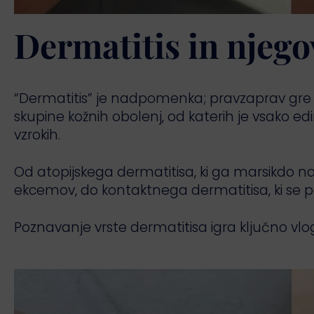
Dermatitis in njegov
“Dermatitis” je nadpomenka; pravzaprav gre za
skupine kožnih obolenj, od katerih je vsako ed
vzrokih.
Od atopijskega dermatitisa, ki ga marsikdo n
ekcemov, do kontaktnega dermatitisa, ki se po
Poznavanje vrste dermatitisa igra ključno vl