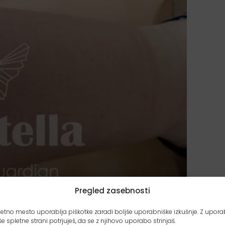
Pregled zasebnosti
etno mesto uporablja piškotke zaradi boljše uporabniške izkušnje. Z upor
e spletne strani potrjuješ, da se z njihovo uporabo strinjaš.