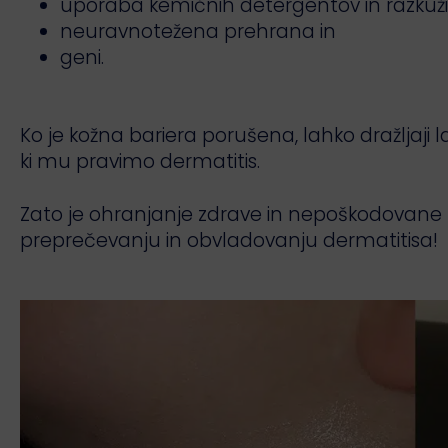
uporaba kemičnih detergentov in razkužil
neuravnotežena prehrana in
geni.
Ko je kožna bariera porušena, lahko dražljaji la
ki mu pravimo dermatitis.
Zato je ohranjanje zdrave in nepoškodovane
preprečevanju in obvladovanju dermatitisa!