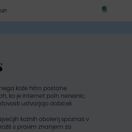
0
čun
€
0,00
s
 nega kože hitro postane
oh, ko je internet poln neresnic,
otovosti ustvarjajo dobiček.
jvečjih kožnih obolenj spoznaš v
borožiš s pravim znanjem za