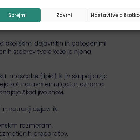
Sprejmi
Zavrni
Nastavitve piškotko
ed okoljskimi dejavnikin in patogenimi
bnih stebrov tvoje kože je njena
l maščobe (lipid), ki jih skupaj držijo
lujejo kot naravni emulgator, oziroma
rehajajo škodljive snovi.
in notranji dejavniki:
menskim razmeram,
ozmetičnih preparatov,