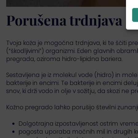
Porušena trdnjava
Tvoja koža je mogočna trdnjava, ki te ščiti pr
(“škodljivimi”) organizmi. Eden glavnih obram
pregrada, oziroma hidro-lipidna bariera.
Sestavljena je iz molekul vode (hidro) in moleku
bakterije in encimi. Te bakterije in encimi de
snov, ki drži vodo in olje v sožitju, da skozi ne p
Kožno pregrado lahko porušijo številni zunanji 
Dolgotrajna izpostavljenost ostrim vre
pogosta uporaba močnih mil in drugih k