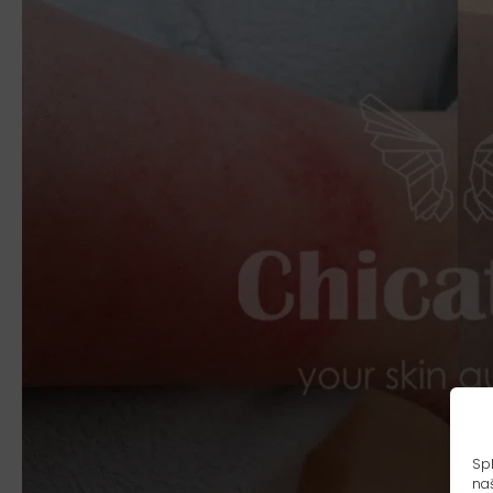
Spl
naš