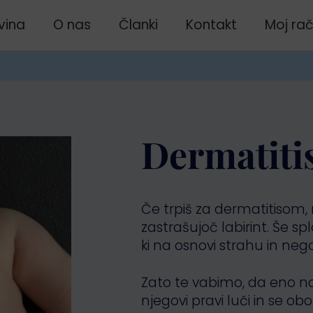
vina
O nas
Članki
Kontakt
Moj ra
Dermatiti
Če trpiš za dermatitisom,
zastrašujoč labirint. Še spl
ki na osnovi strahu in neg
Zato te vabimo, da eno na
njegovi pravi luči in se o