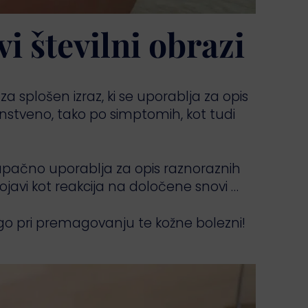
i številni obrazi
 splošen izraz, ki se uporablja za opis
instveno, tako po simptomih, kot tudi
apačno uporablja za opis raznoraznih
javi kot reakcija na določene snovi …
ogo pri premagovanju te kožne bolezni!