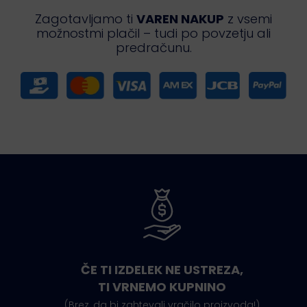
Zagotavljamo ti
VAREN NAKUP
z vsemi
možnostmi plačil – tudi po povzetju ali
predračunu.
ČE TI IZDELEK NE USTREZA,
TI VRNEMO KUPNINO
(Brez, da bi zahtevali vračilo proizvoda!)