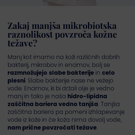
Zakaj manjša mikrobiotska
raznolikost povzroča kožne
težave?
Manj kot imamo na koži različnih dobrih
bakterij, mikrobov in encimov, bolj se
razmnožujejo
slabe bakterije
in
celo
plesni
. Slabe bakterije nase ne vežejo
vode. Encimov, ki bi držali olje je vedno
manj in tako je naša
hidro-lipidna
zaščitna bariera vedno tanjša
. Tanjša
zaščitna bariera pa pomeni izhlapevanje
vode iz kože in če koža nima dovolj vode,
nam prične povzročati težave
.