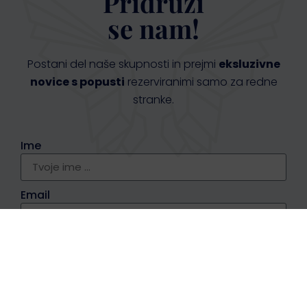
Pridruži
se nam!
Postani del naše skupnosti in prejmi
eksluzivne
novice s popusti
rezerviranimi samo za redne
stranke.
Ime
Email
Hočem nasvete in popuste >>
*Tvoji podatki so pri nas varni! Poleg tega lahko kadarkoli
zahtevaš njihov izbris. Več o tem kako hranimo emaile in
podobno si lahko prebereš na strani politika zasebnosti.