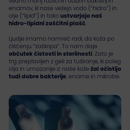
vedno manj različnih dobrih bakterij in
encimov, ki nase vežejo vodo (“hidro”) in
olje (“lipid”) in tako
ustvarjajo naš
hidro-lipidni zaščitni plašč
.
Ljudje imamo namreč radi, da koža po
čiščenju “zaškripa”. To nam daje
občutek čistosti in sterilnosti
. Zato je
trg preplavljen z geli za tuširanje, ki poleg
olja in umazanije iz naše kože
žal očistijo
tudi dobre bakterije
, encime in mikrobe.