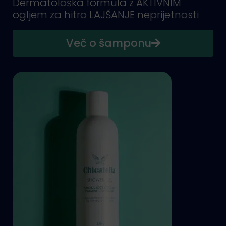
Dermatološka formula z AKTIVNIM
ogljem za hitro LAJŠANJE neprijetnosti
Več o šamponu