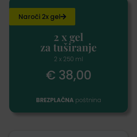
Naroči 2x gel
2 x gel
za tuširanje
2 x 250 ml
€ 38,00
BREZPLAČNA
poštnina