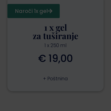
Naroči 1x gel
1 x gel
za tuširanje
1 x 250 ml
€ 19,00
+ Poštnina