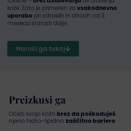
toksine –
brez izsuševanja
ali draženja
kože. Zato je primeren za
vsakodnevno
uporabo
pri odraslih in otrocih od 3.
meseca starosti dalje.
Naroči ga tukaj
Preizkusi ga
Očisti svojo kožo
brez da poškoduješ
njeno hidro-lipidno
zaščitno bariero
.