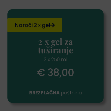
Naroči 2 x gel
2 x gel za
tuširanje
2 x 250 ml
€ 38,00
BREZPLAČNA
poštnina