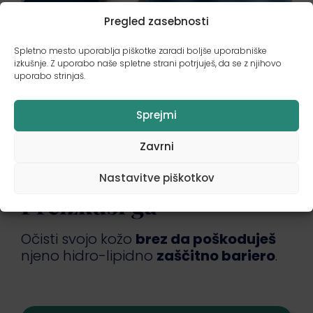
Pregled zasebnosti
Spletno mesto uporablja piškotke zaradi boljše uporabniške
izkušnje. Z uporabo naše spletne strani potrjuješ, da se z njihovo
uporabo strinjaš.
Sprejmi
Zavrni
Nastavitve piškotkov
Preizkusi ga
Očisti svojo kožo
brez da poškoduješ
njeno hidro-lipidno
zaščitno bariero
.