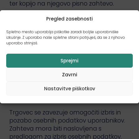
ter kopijo na njegovo pisno zahtevo.
Pravica do popravka
Pregled zasebnosti
Spletno mesto uporablja piškotke zaradi boljše uporabniške
izkušnje. Z uporabo naše spletne strani potrjuješ, da se z njihovo
Uporabniku, na katerega se nanašajo
uporabo strinjaš.
osebni podatki, Trgovec ob upoštevanju
namena obdelave omogoča, da se
Sprejmi
dopolni ali popravi netočne osebne
podatke v zvezi z njim.
Zavrni
Pravica do izbrisa
Nastavitve piškotkov
Trgovec se zavezuje omogočiti izbris in
pozabo osebnih podatkov uporabnikov.
Zahteva mora biti naslovljena s
predlogom za izbris osebnih podatkov.