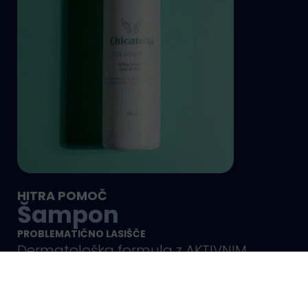
HITRA POMOČ
Šampon
PROBLEMATIČNO LASIŠČE
Dermatološka formula z AKTIVNIM
ogljem za hitro LAJŠANJE neprijetnosti
Več o šamponu