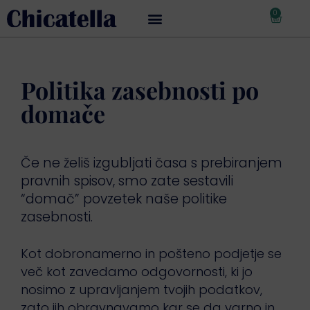
0
€
0,00
Moj račun
Politika zasebnosti po
domače
Če ne želiš izgubljati časa s prebiranjem
pravnih spisov, smo zate sestavili
“domač” povzetek naše politike
zasebnosti.
Kot dobronamerno in pošteno podjetje se
več kot zavedamo odgovornosti, ki jo
nosimo z upravljanjem tvojih podatkov,
zato jih obravnavamo kar se da varno in