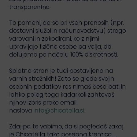
transparentno.
To pomeni, da so pri vseh prenosih (npr.
dostavni službi in računovodstvu) strogo
varovani in zakodirani, ko z njimi
upravljajo fizične osebe pa velja, da
delujemo po načelu 100% diskretnosti.
Spletna stran je tudi postavljena na
varnih strežnikih! Zato se glede svojih
osebnih podatkov res nimaš česa bati in
lahko poleg tega kadarkoli zahtevaš
njihov izbris preko email
naslova
info@chicatella.si
.
Zdaj pa te vabimo, da si pogledaš zakaj
je Chicatella tako posebna kremica …