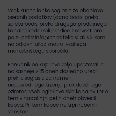
Vsak kupec lahko soglasje za obdelavo
osebnih podatkov (dano bodisi preko
spleta bodisi preko drugega prodajnega
kanala) kadarkoli prekliče z obvestilom
po e-pošti:
info@chicatella.si
. ali s klikom
na odjavni ukaz znotraj vsakega
marketinškega sporočila.
Ponudnik bo kupčevo željo upošteval in
najkasneje v 15 dneh dosledno uredil
preklic soglasja za namen
neposrednega trženja prek dotičnega
oziroma vseh oglaševalskih kanalov ter o
tem v nadaljnjih petih dneh obvestil
kupca. Pri tem kupec ne trpi nobenih
stroškov.