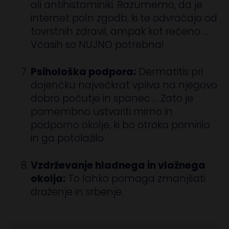
ali antihistaminiki. Razumemo, da je
internet poln zgodb, ki te odvračajo od
tovrstnih zdravil, ampak kot rečeno …
Včasih so NUJNO potrebna!
Psihološka podpora:
Dermatitis pri
dojenčku največkrat vpliva na njegovo
dobro počutje in spanec … Zato je
pomembno ustvariti mirno in
podporno okolje, ki bo otroka pomirilo
in ga potolažilo.
Vzdrževanje hladnega in vlažnega
okolja:
To lahko pomaga zmanjšati
draženje in srbenje.