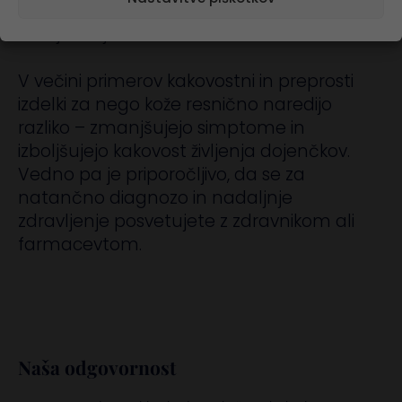
za nego kože, lahko bistveno izboljšaš
stanje svojih otrok.
V večini primerov kakovostni in preprosti
izdelki za nego kože resnično naredijo
razliko – zmanjšujejo simptome in
izboljšujejo kakovost življenja dojenčkov.
Vedno pa je priporočljivo, da se za
natančno diagnozo in nadaljnje
zdravljenje posvetujete z zdravnikom ali
farmacevtom.
Naša odgovornost