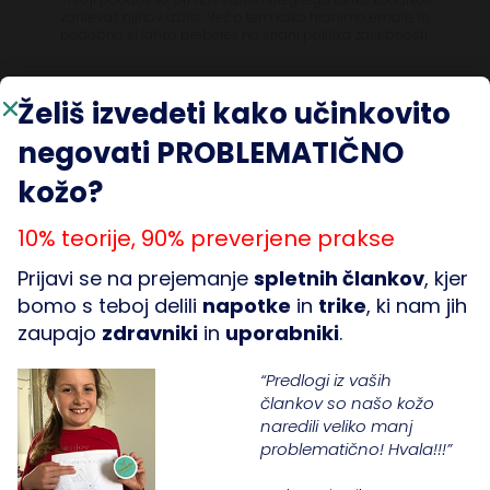
zahtevaš njihov izbris. Več o tem kako hranimo emaile in
podobno si lahko prebereš na strani politika zasebnosti.
Želiš izvedeti kako učinkovito
KONTAKT
negovati PROBLEMATIČNO
info@chicatella.com
kožo?
10% teorije, 90% preverjene prakse
Prijavi se na prejemanje
spletnih člankov
, kjer
bomo s teboj delili
napotke
in
trike
, ki nam jih
FORMALNO
PODJETJE
zaupajo
zdravniki
in
uporabniki
.
Vračila
Članki
“Predlogi iz vaših
člankov so našo kožo
Piškotki
O nas
naredili veliko manj
Zasebnost
Kontakt
problematično! Hvala!!!”
Pogoji poslovanja
Odgovornost