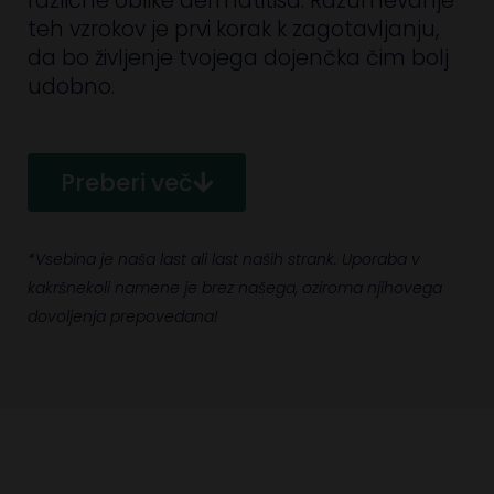
različne oblike dermatitisa. Razumevanje
teh vzrokov je prvi korak k zagotavljanju,
da bo življenje tvojega dojenčka čim bolj
udobno.
Preberi več
*Vsebina je naša last ali last naših strank. Uporaba v
kakršnekoli namene je brez našega, oziroma njihovega
dovoljenja prepovedana!