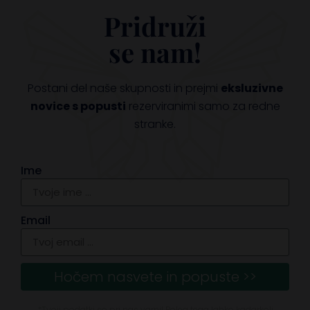
Pridruži
se nam!
Postani del naše skupnosti in prejmi
eksluzivne
novice s popusti
rezerviranimi samo za redne
stranke.
Ime
Email
Hočem nasvete in popuste >>
*Tvoji podatki so pri nas varni! Poleg tega lahko kadarkoli