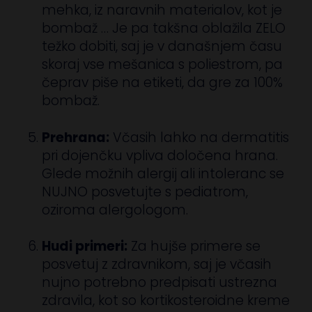
mehka, iz naravnih materialov, kot je
bombaž … Je pa takšna oblažila ZELO
težko dobiti, saj je v današnjem času
skoraj vse mešanica s poliestrom, pa
čeprav piše na etiketi, da gre za 100%
bombaž.
Prehrana:
Včasih lahko na dermatitis
pri dojenčku vpliva določena hrana.
Glede možnih alergij ali intoleranc se
NUJNO posvetujte s pediatrom,
oziroma alergologom.
Hudi primeri:
Za hujše primere se
posvetuj z zdravnikom, saj je včasih
nujno potrebno predpisati ustrezna
zdravila, kot so kortikosteroidne kreme