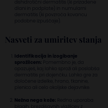
dishidrotični dermatitis (ki prizadene
dlani in podplate) in numularni
dermatitis (ki povzroča kovancu
podobne izpuščaje).
Nasveti za umiritev stanja
Identifikacija in izogibanje
sprožilcem:
Pomembno je, da
opazuješ, kaj lahko sproži ali poslabša
dermatitis pri dojenčku. Lahko gre za
določene izdelke, hrano, tkanine,
plenico ali celo okoljske dejavnike.
Nežna nega kože:
Redna uporaba
blagih, brezdišavnih vlažilcev z