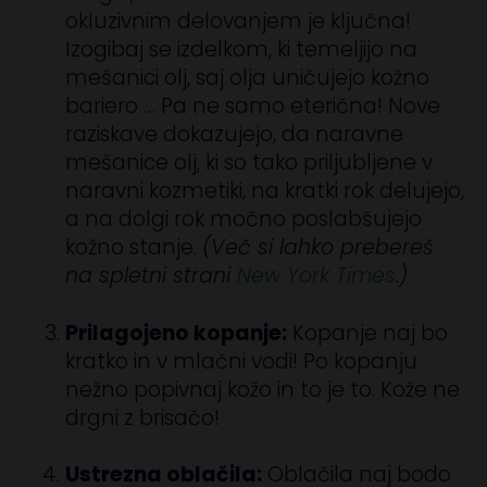
okluzivnim delovanjem je ključna!
Izogibaj se izdelkom, ki temeljijo na
mešanici olj, saj olja uničujejo kožno
bariero … Pa ne samo eterična! Nove
raziskave dokazujejo, da naravne
mešanice olj, ki so tako priljubljene v
naravni kozmetiki, na kratki rok delujejo,
a na dolgi rok močno poslabšujejo
kožno stanje.
(Več si lahko prebereš
na spletni strani
New York Times
.)
Prilagojeno kopanje:
Kopanje naj bo
kratko in v mlačni vodi! Po kopanju
nežno popivnaj kožo in to je to. Kože ne
drgni z brisačo!
Ustrezna oblačila:
Oblačila naj bodo