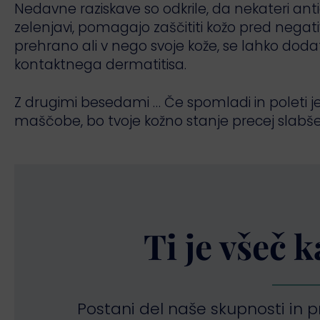
Nedavne raziskave so odkrile, da nekateri antio
zelenjavi, pomagajo zaščititi kožo pred negativn
prehrano ali v nego svoje kože, se lahko dodat
kontaktnega dermatitisa.
Z drugimi besedami … Če spomladi in poleti ješ 
maščobe, bo tvoje kožno stanje precej slabše
Ti je všeč 
Postani del naše skupnosti in 