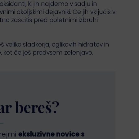
ksidanti, ki jih najdemo v sadju in
imi okoljskimi dejavniki. Če jih vključiš v
no zaščitiš pred poletnimi izbruhi
veliko sladkorja, oglikovih hidratov in
, kot če ješ predvsem zelenjavo.
kar bereš?
prejmi
eksluzivne novice s