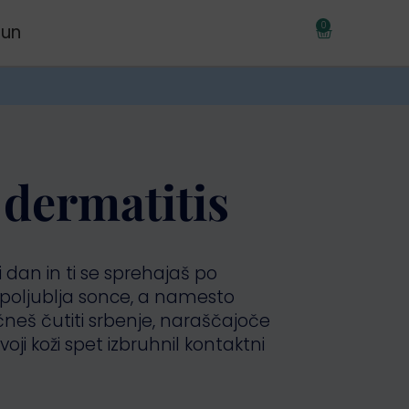
0
čun
€
0,00
 dermatitis
 dan in ti se sprehajaš po
o poljublja sonce, a namesto
neš čutiti srbenje, naraščajoče
tvoji koži spet izbruhnil kontaktni