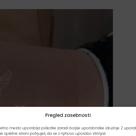
Pregled zasebnosti
etno mesto uporablja piškotke zaradi boljše uporabniške izkušnje. Z upor
e spletne strani potrjuješ, da se z njihovo uporabo strinjaš.