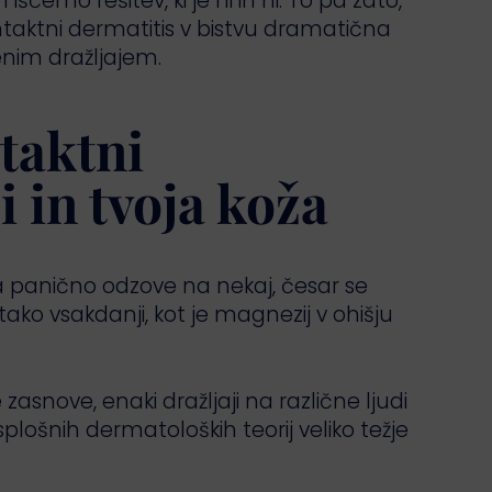
 iščemo rešitev, ki je ni in ni. To pa zato,
ntaktni dermatitis v bistvu dramatična
nim dražljajem.
taktni
i in tvoja koža
oža panično odzove na nekaj, česar se
tako vsakdanji, kot je magnezij v ohišju
snove, enaki dražljaji na različne ljudi
plošnih dermatoloških teorij veliko težje