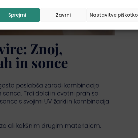
Sprejmi
Zavrni
Nastavitve piškotko
ire: Znoj,
ah in sonce
ogosto poslabša zaradi kombinacije
 sonca. Trdi delci in cvetni prah se
once s svojimi UV žarki in kombinacija
mizo ali kakšnim drugim materialom.