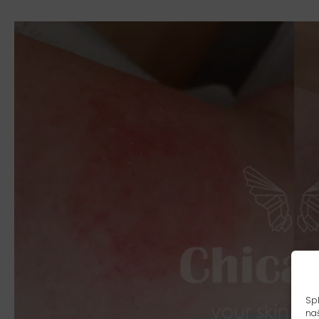
Spl
naš