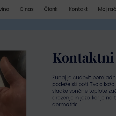
vina
O nas
Članki
Kontakt
Moj ra
Kontaktni
Zunaj je čudovit pomladni
podeželski poti. Tvojo kož
sladke sončne toplote zač
draženje in jezo, ker je na 
dermatitis.