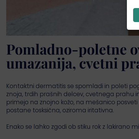
Pomladno-poletne ov
umazanija, cvetni pr
Kontaktni dermatitis se spomladi in poleti p
znoja, trdih prašnih delcev, cvetnega prahu in
primejo na znojno kožo, na mešanico posveti s
postane tosksična, oziroma iritativna.
Enako se lahko zgodi ob stiku rok z lakirano 