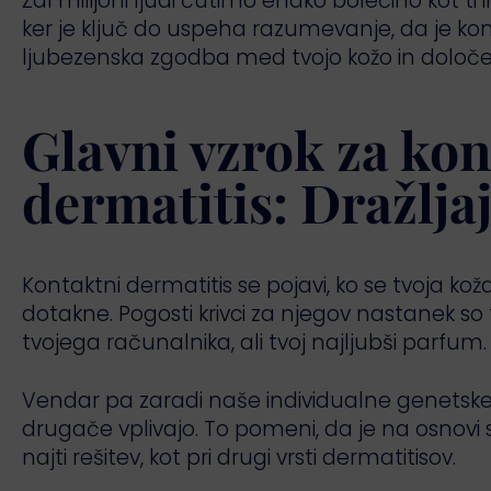
Žal milijoni ljudi čutimo enako bolečino kot ti in
ker je ključ do uspeha razumevanje, da je ko
ljubezenska zgodba med tvojo kožo in določe
Glavni vzrok za kon
dermatitis: Dražljaj
Kontaktni dermatitis se pojavi, ko se tvoja k
dotakne. Pogosti krivci za njegov nastanek so 
tvojega računalnika, ali tvoj najljubši parfum.
Vendar pa zaradi naše individualne genetske za
drugače vplivajo. To pomeni, da je na osnovi s
najti rešitev, kot pri drugi vrsti dermatitisov.