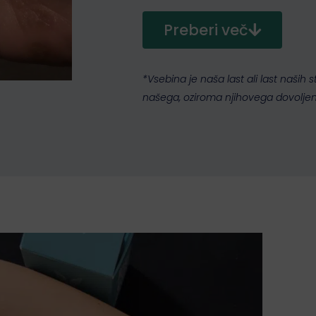
Preberi več
*Vsebina je naša last ali last naših
našega, oziroma njihovega dovolje