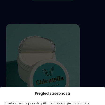
Pregled zasebnosti
Spletno mesto uporablja piškotke zaradi boljše uporabniške