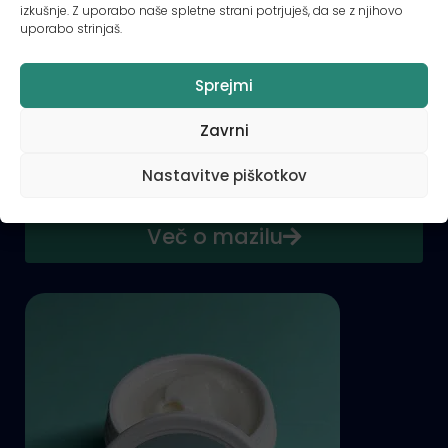
izkušnje. Z uporabo naše spletne strani potrjuješ, da se z njihovo
uporabo strinjaš.
HITRA POMOČ
Sprejmi
Mazilo
Zavrni
ZELO SUHA ALI ATOPIČNA KOŽA
Gosta, obstojna tekstura za hitro
Nastavitve piškotkov
LAJŠANJE TEŽAV in globinsko vlaženje
Več o mazilu