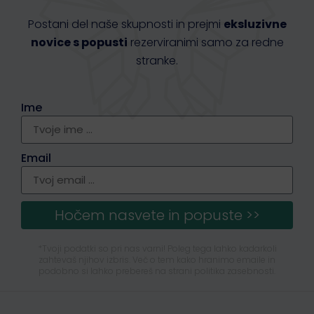
Postani del naše skupnosti in prejmi
eksluzivne
novice s popusti
rezerviranimi samo za redne
stranke.
Ime
Email
Hočem nasvete in popuste >>
*Tvoji podatki so pri nas varni! Poleg tega lahko kadarkoli
zahtevaš njihov izbris. Več o tem kako hranimo emaile in
podobno si lahko prebereš na strani politika zasebnosti.