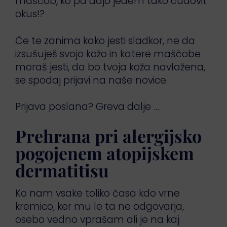
maščob, ko pa dajo jedem tako čudovit
okus!?
Če te zanima kako jesti sladkor, ne da
izsušuješ svojo kožo in katere maščobe
moraš jesti, da bo tvoja koža navlažena,
se spodaj prijavi na naše novice.
Prijava poslana? Greva dalje …
Prehrana pri alergijsko
pogojenem atopijskem
dermatitisu
Ko nam vsake toliko časa kdo vrne
kremico, ker mu le ta ne odgovarja,
osebo vedno vprašam ali je na kaj