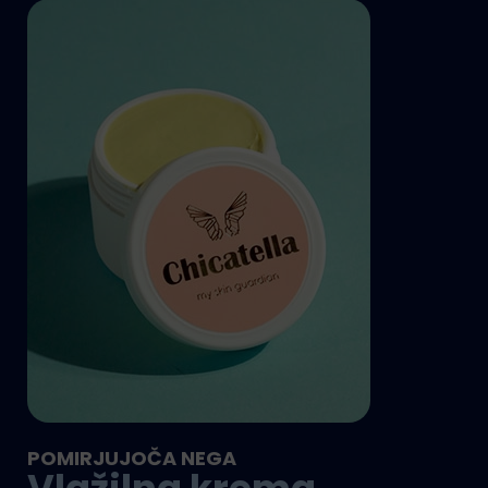
POMIRJUJOČA NEGA
Vlažilna krema