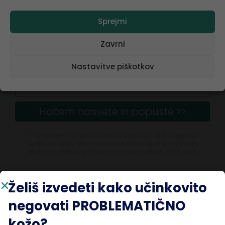
stranke.
Sprejmi
Ime
Zavrni
Nastavitve piškotkov
Email
Hočem nasvete in popuste >>
*Tvoji podatki so pri nas varni! Poleg tega lahko kadarkoli
zahtevaš njihov izbris. Več o tem kako hranimo emaile in
podobno si lahko prebereš na strani politika zasebnosti.
Želiš izvedeti kako učinkovito
KONTAKT
negovati PROBLEMATIČNO
info@chicatella.com
kožo?