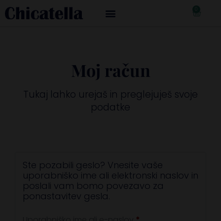
0
€
0,00
Moj račun
Tukaj lahko urejaš in preglejuješ svoje
podatke
Ste pozabili geslo? Vnesite vaše
uporabniško ime ali elektronski naslov in
poslali vam bomo povezavo za
ponastavitev gesla.
Uporabniško ime ali e-naslov
*