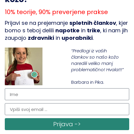
10% teorije, 90% preverjene prakse
Prijavi se na prejemanje
spletnih člankov
, kjer
bomo s teboj delili
napotke
in
trike
, ki nam jih
FORMALNO
PODJETJE
zaupajo
zdravniki
in
uporabniki
.
Vračila
Članki
“Predlogi iz vaših
člankov so našo kožo
Piškotki
O nas
naredili veliko manj
Zasebnost
Kontakt
problematično! Hvala!!!”
Pogoji poslovanja
Odgovornost
Barbara in Pika.
SLEDI NAM
Prijava ->