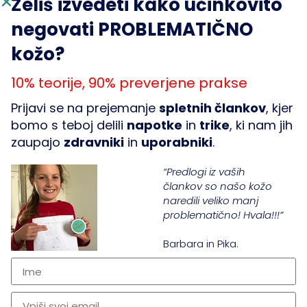
Želiš izvedeti kako učinkovito
KONTAKT
negovati PROBLEMATIČNO
info@chicatella.com
kožo?
10% teorije, 90% preverjene prakse
Prijavi se na prejemanje
spletnih člankov
, kjer
bomo s teboj delili
napotke
in
trike
, ki nam jih
FORMALNO
PODJETJE
zaupajo
zdravniki
in
uporabniki
.
Vračila
Članki
“Predlogi iz vaših
člankov so našo kožo
Piškotki
O nas
naredili veliko manj
Zasebnost
Kontakt
problematično! Hvala!!!”
Pogoji poslovanja
Odgovornost
Barbara in Pika.
SLEDI NAM