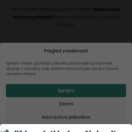
Postani del naše skupnosti in prejmi
eksluzivne
novice s popusti
rezerviranimi samo za redne
stranke.
Ime
Pregled zasebnosti
Spletno mesto uporablja piškotke zaradi boljše uporabniške
Email
izkušnje. Z uporabo naše spletne strani potrjuješ, da se z njihovo
uporabo strinjaš.
Hočem nasvete in popuste >>
Sprejmi
Zavrni
*Tvoji podatki so pri nas varni! Poleg tega lahko kadarkoli
zahtevaš njihov izbris. Več o tem kako hranimo emaile in
podobno si lahko prebereš na strani politika zasebnosti.
Nastavitve piškotkov